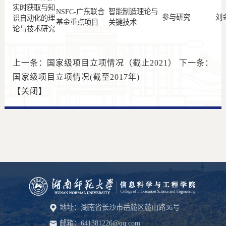
实时获取与知
NSFC-广东联合
智能制造理论与
参与研究
刘
识自动化的理
基金重点项目
关键技术
论与技术研究
上一条：
国家级项目立项情况（截止2021）
下一条：
国家级项目立项情况(截至2017年)
【
关闭
】
地址：湖南省长沙市岳麓区麓山路36号
邮箱：641381226@qq.com