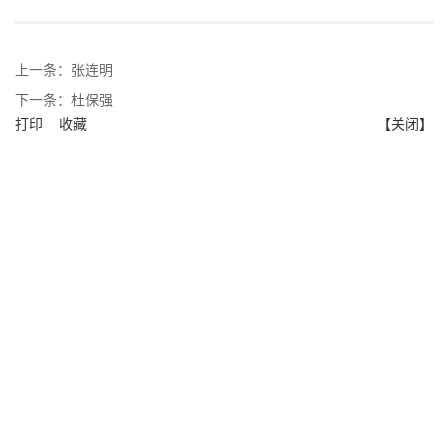
上一条：
张连明
下一条：
杜保强
打印
收藏
【关闭】