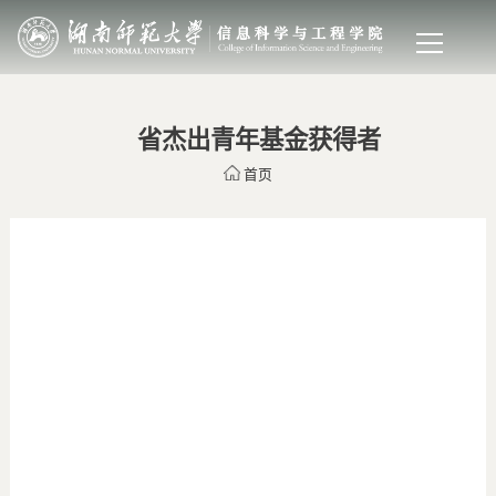
省杰出青年基金获得者
首页
芙
蓉
学
者
特
聘
教
授
湖