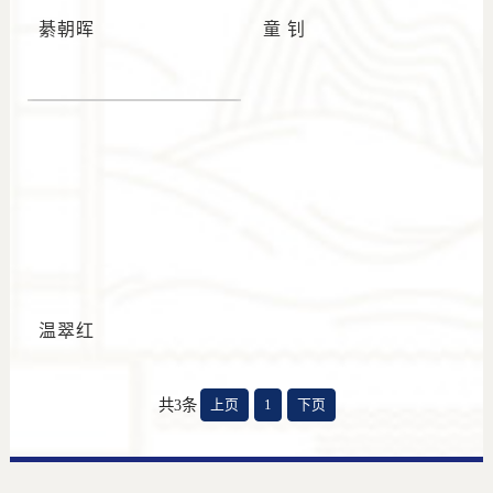
綦朝晖
童 钊
温翠红
共3条
上页
1
下页