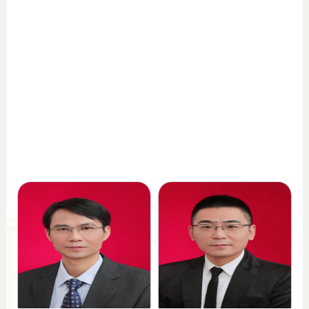
省
科
技
人
才
托
举
工
程
人
选