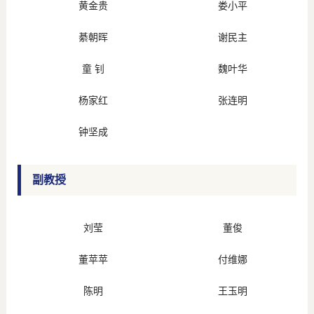
黄金贵
娄小平
綦朝晖
谢民主
童 钊
魏叶华
杨家红
张连明
钟坚成
副教授
刘莹
董俊
董苹苹
付维娜
陈明
王玉明