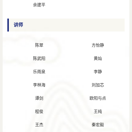
余建平
讲师
陈翠
方怡静
陈武阳
黄灿
乐雨泉
李静
李林海
刘加芯
谭剑
欧阳与点
程俊
王纯
王杰
秦宏毅