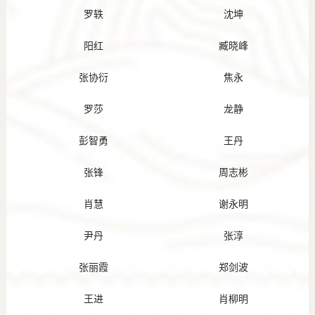
罗轶
沈坤
阳红
臧晓峰
张协衍
焦永
罗莎
龙静
彭智勇
王丹
张锋
周志彬
肖慧
谢永明
尹丹
张淳
张丽霞
郑剑波
王进
肖柳明