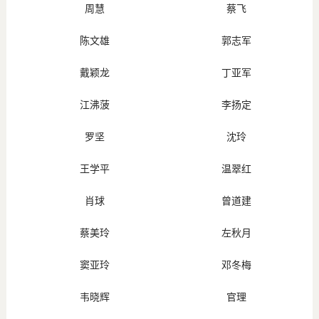
周慧
蔡飞
陈文雄
郭志军
戴颖龙
丁亚军
江沸菠
李扬定
罗坚
沈玲
王学平
温翠红
肖球
曾道建
蔡美玲
左秋月
窦亚玲
邓冬梅
韦晓辉
官理