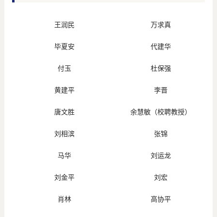
王润民
万求真
毕夏安
代建华
付玉
杜保强
黄建平
李晋
唐文胜
余慧敏（校聘教授）
刘相滨
张锦
马华
刘运龙
刘金平
刘宏
肖林
高协平