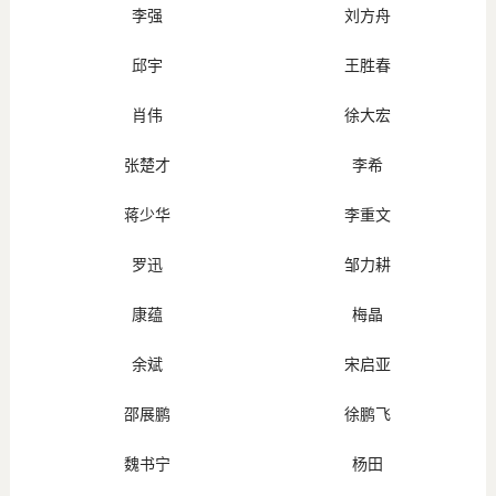
李强
刘方舟
邱宇
王胜春
肖伟
徐大宏
张楚才
李希
蒋少华
李重文
罗迅
邹力耕
康蕴
梅晶
余斌
宋启亚
邵展鹏
徐鹏飞
魏书宁
杨田